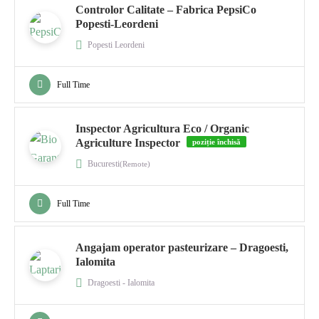
Controlor Calitate – Fabrica PepsiCo
Popesti-Leordeni
Popesti Leordeni
Full Time
Inspector Agricultura Eco / Organic
Agriculture Inspector
poziție închisă
Bucuresti
(Remote)
Full Time
Angajam operator pasteurizare – Dragoesti,
Ialomita
Dragoesti - Ialomita