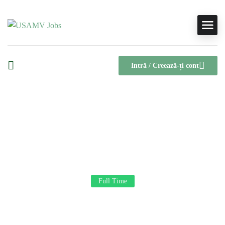
Intră / Creează-ți cont
Inginer Tehnolog – Industria Alimentară
– Preoperațional
Full Time