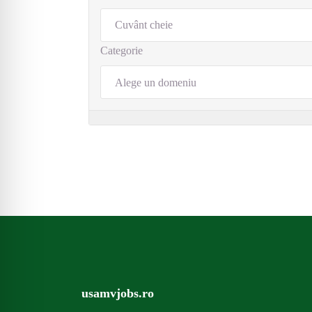
Categorie
Alege un domeniu
usamvjobs.ro