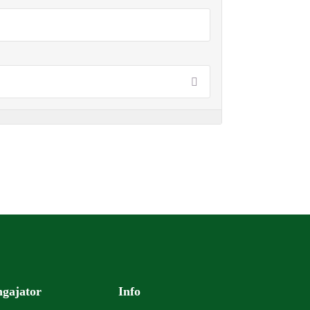
gajator
Info