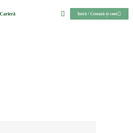
 Carieră
Intră / Creează-ți cont