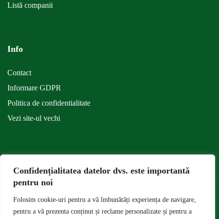
Listă companii
Info
Contact
Informare GDPR
Politica de confidentialitate
Vezi site-ul vechi
Confidențialitatea datelor dvs. este importantă
pentru noi
Folosim cookie-uri pentru a vă îmbunătăți experiența de navigare,
Universitatea de Ştiinţe Agronomice şi Medicină Veterinară din Bucureşti
pentru a vă prezenta conținut și reclame personalizate și pentru a