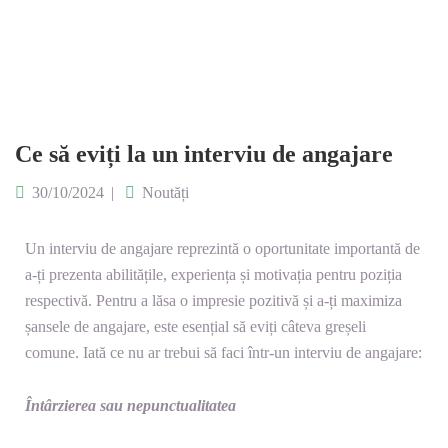
Ce să eviți la un interviu de angajare
30/10/2024
Noutăți
Un interviu de angajare reprezintă o oportunitate importantă de
a-ți prezenta abilitățile, experiența și motivația pentru poziția
respectivă. Pentru a lăsa o impresie pozitivă și a-ți maximiza
șansele de angajare, este esențial să eviți câteva greșeli
comune. Iată ce nu ar trebui să faci într-un interviu de angajare:
Întârzierea sau nepunctualitatea