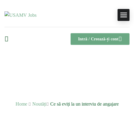
Intră / Creează-ți cont
Ce să eviți la un interviu de
angajare
Home
Noutăți
Ce să eviți la un interviu de angajare