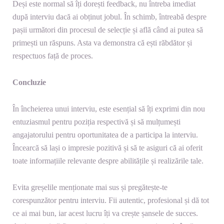
Deși este normal să îți dorești feedback, nu întreba imediat
după interviu dacă ai obținut jobul. În schimb, întreabă despre
pașii următori din procesul de selecție și află când ai putea să
primești un răspuns. Asta va demonstra că ești răbdător și
respectuos față de proces.
Concluzie
În încheierea unui interviu, este esențial să îți exprimi din nou
entuziasmul pentru poziția respectivă și să mulțumești
angajatorului pentru oportunitatea de a participa la interviu.
Încearcă să lași o impresie pozitivă și să te asiguri că ai oferit
toate informațiile relevante despre abilitățile și realizările tale.
Evita greșelile menționate mai sus și pregătește-te
corespunzător pentru interviu. Fii autentic, profesional și dă tot
ce ai mai bun, iar acest lucru îți va crește șansele de succes.