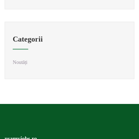
Categorii
Noutăți
usamvjobs.ro