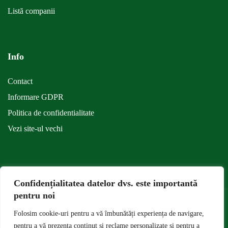
Listă companii
Info
Contact
Informare GDPR
Politica de confidentialitate
Vezi site-ul vechi
Confidențialitatea datelor dvs. este importantă
pentru noi
Folosim cookie-uri pentru a vă îmbunătăți experiența de navigare,
Universitatea de Ştiinţe Agronomice şi Medicină Veterinară din Bucureşti
pentru a vă prezenta conținut și reclame personalizate și pentru a